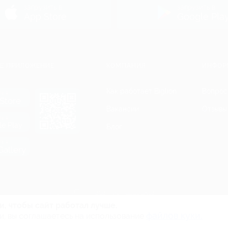
загрузить в
загрузить в
App Store
Google Pla
Е ПРИЛОЖЕНИЕ
КОМПАНИЯ
ИНФОР
Как работает Biglion
Вопрос
ть в
Store
Вакансии
Отзывы
ть в
le Play
Блог
ть в
allery
Гарантия, поддержка
24 часа и возврат средств
и, чтобы сайт работал лучше.
файлов куки.
и, вы соглашаетесь на использование