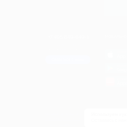
+7 495 649-649-1
МОБИЛЬНО
Для звонка из Москвы
и регионов России
загрузи
App 
Связаться с нами
загрузи
Goog
загрузи
AppG
© 2010-2026 BIGLION
Обработка персональных данных
Используем кук
Пользовательское соглашение
Оставаясь с нам
Публичная оферта