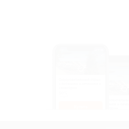
Оздоровительный отдых
c питанием и лечением в
санатории
50%
cкидка
Оздоровительны
питанием и лече
Купить
санатории
50%
cкидка
Купит