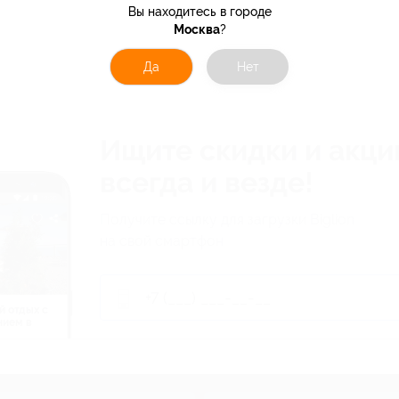
Вы находитесь в городе
Москва
?
Да
Нет
Ищите скидки и акци
всегда и везде!
Получите ссылку для загрузки Biglion
на свой смартфон
й отдых c
нием в
ь