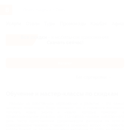
Услуги
Отели
Туры
Промокоды
Кэшбэк
Афиша 
Все скидки
- в мобильном приложении!
Скачать сейчас!
Каталог
Без сортировки
Обучение и мастер-классы по скидкам
Расходы на собственное образование и развитие – это самые
выгодные инвестиции. Люди понимают это и стремятся постоянно
получать новые знания и навыки, которые помогают в
профессиональном развитии или становятся началом собственного
дела. Часто единственным сдерживающим фактором на пути к
самосовершенствованию становится денежный вопрос – стоимость
курсов бывает не по карману всем желающим. И тогда на помощь