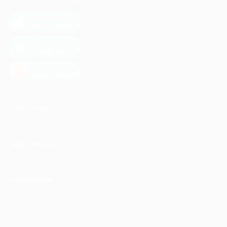
загрузить в
App Store
загрузить в
Google Play
загрузить в
AppGallery
КОМПАНИЯ
ИНФОРМАЦИЯ
ПАРТНЕРАМ
© 2010-2026 BIGLION