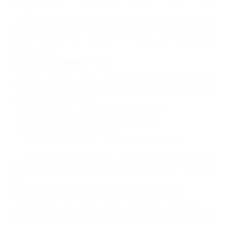
приходит Биглион.
Заходите на наш сайт и выбирайте купоны на обучающие курсы от
организаций города. Biglion и его партнеры ценят желание каждого
человека развиваться и совершенствоваться. Поэтому у нас вы
найдете скидки на обучение по различным направлениям
деятельности.
Скидки на обучение для всех
Центры развития, школы и другие обучающие организации
постоянно предлагают акции. Биглион собрал эти предложения у себя
и дарит шанс каждому воспользоваться выгодными условиями. У нас
вы без труда найдете скидки:
В школах красоты и на косметологических курсах;
В автошколах и детских развивающих центрах;
В языковых школах и на ИТ-курсах;
На курсах фотоискусства и творческих мастер-классах.
В зависимости от собственной занятости выбирайте онлайн или
офлайн способ проведения занятий, заручитесь поддержкой от Biglion
в виде акционного купона и получайте новые знания по выгодной
цене.
Купоны от Биглион: обучающие курсы со скидкой
Большинство из нас полны желания развиваться и
самосовершенствоваться, но далеко не все готовы пожертвовать
частью семейного бюджета для этого. Biglion знает, как обойтись без