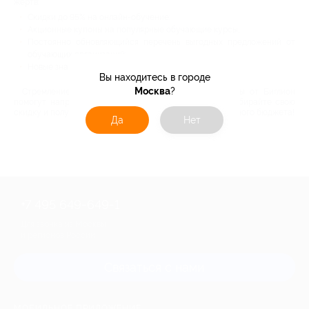
жертв:
Скидки до 95% на онлайн-обучение;
Акционные купоны на популярные обучающие курсы;
Постоянно обновляющийся перечень выгодных предложений от
обучающих организаций;
Новые знания и навыки по выгодным ценам.
Вы находитесь в городе
Москва
?
Стремление к познанию в крови у человека. Купоны от Биглион
помогут направить это стремление в нужно русло. Забирайте свою
скидку и получайте новые знания без ущерба для семейного бюджета!
Да
Нет
+7 495 649-649-1
Для звонка из Москвы
и регионов России
Связаться с нами
МОБИЛЬНОЕ ПРИЛОЖЕНИЕ