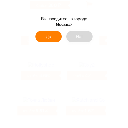
360 ₽
Кэшбэк
Вы находитесь в городе
Москва
?
Да
Нет
5.54%
4.66%
Кэшбэк
Кэшбэк
4.66%
4%
Кэшбэк
Кэшбэк
5.81%
1.6%
Кэшбэк
Кэшбэк