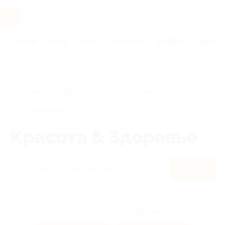
Услуги
Отели
Туры
Промокоды
Кэшбэк
Афиша 
Главная
Кэшбэк
Красота & Здоровье
Правила получения кэшбэка
По чеку
Мой кэшбэк
Красота & Здоровье
Найти