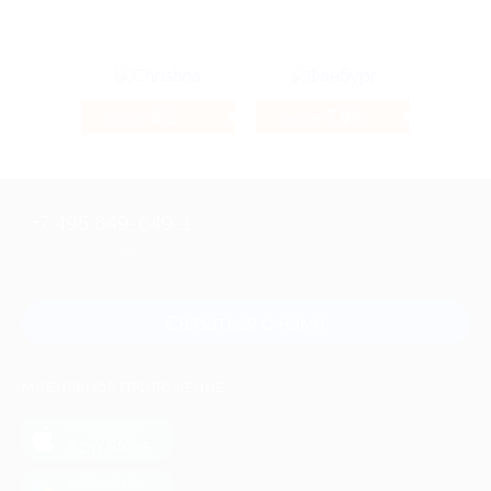
8%
7.9%
Кэшбэк
Кэшбэк
+7 495 649-649-1
Для звонка из Москвы
и регионов России
Связаться с нами
МОБИЛЬНОЕ ПРИЛОЖЕНИЕ
загрузить в
App Store
загрузить в