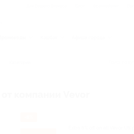
Для Вашего бизнеса
Блог
Франчайзинг
Воп
Промокоды
Кэшбэк
Афиша города
Категории
 от компании Vevor
-8%
Extra 8% off on all Vevor US 