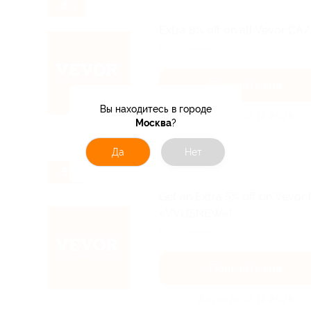
-8%
Extra 8% off on all Vevor C
Подробнее на сайте.
Получить код
Вы находитесь в городе
Акция до 31.12.2026
Москва
?
Да
Нет
-5%
Get an Extra 5% off on Vevor
«VVUSNEW»!
Подробнее на сайте.
Получить код
Акция до 31.12.2026