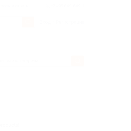
росы и ответы
+7 495 649-649-1
Вход
/
Регистрация
products!