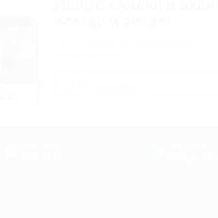
Ищите скидки и акци
всегда и везде!
Получите ссылку для загрузки Biglion
на свой смартфон
й отдых c
нием в
ь
загрузить в
загрузить в
App Store
Google Pla
Е ПРИЛОЖЕНИЕ
КОМПАНИЯ
ИНФОР