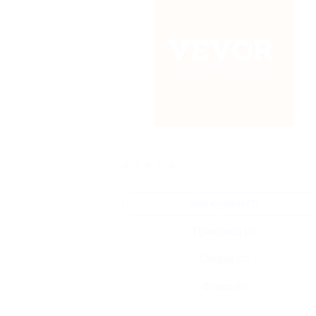
★
★
★
★
★
Все купоны (7)
Промокод (7)
Скидка (0)
Флаер (0)