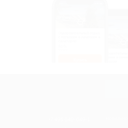
Оздоровительный отдых
c питанием и лечением в
санатории
50%
cкидка
Оздоровительны
питанием и лече
Купить
санатории
50%
cкидка
Купит
+7 495 649-649-1
МОБИЛЬНО
Для звонка из Москвы