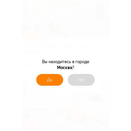
–53%
Отдых в загородном кантри-отеле
«Березки»
ЧУВАШСКАЯ РЕСПУБЛИКА
Вы находитесь в городе
от 2 585 руб.
Куплено 9
Москва
?
Да
Нет
–30%