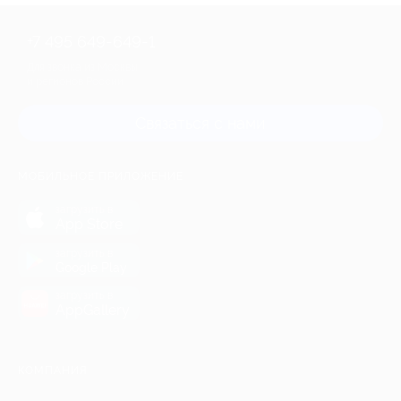
+7 495 649-649-1
Для звонка из Москвы
и регионов России
Связаться с нами
МОБИЛЬНОЕ ПРИЛОЖЕНИЕ
загрузить в
App Store
загрузить в
Google Play
загрузить в
AppGallery
КОМПАНИЯ