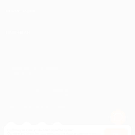
ИНФОРМАЦИЯ
ПАРТНЕРАМ
© 2010-2026 BIGLION
Обработка персональных данных
Пользовательское соглашение
Публичная оферта
Гарантия, поддержка
24 часа и возврат средств
Перейти на полную версию сайта
Используем куки, чтобы сайт работал лучше.
Оставаясь с нами, вы соглашаетесь на использование
файлов
Оk