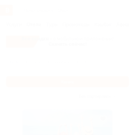
Услуги
Отели
Туры
Промокоды
Кэшбэк
Афиша 
Все скидки
- в мобильном приложении!
Скачать сейчас!
Главная
Отели
Поволжье
Казань
Казань
Без сортировки