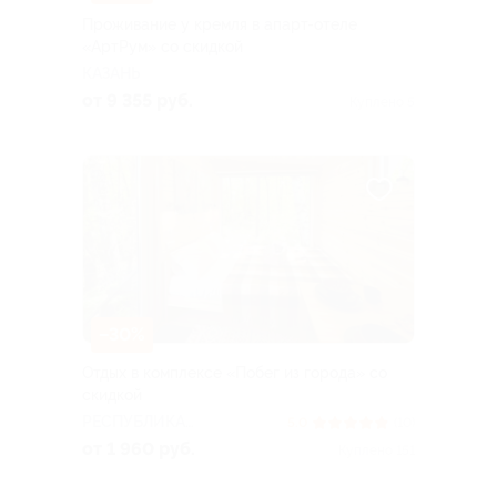
Проживание у кремля в апарт-отеле
«AртРум» со скидкой
КАЗАНЬ
от 9 355 руб.
Куплено 5
–30%
Отдых в комплексе «Побег из города» со
скидкой
РЕСПУБЛИКА
5.0
(10)
БАШКОРТОСТАН
от 1 960 руб.
Куплено 151