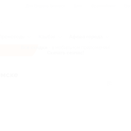
Для Вашего бизнеса
Блог
Франчайзинг
Воп
Промокоды
Кэшбэк
Афиша города
Все скидки
- в мобильном приложении!
Скачать сейчас!
Омске