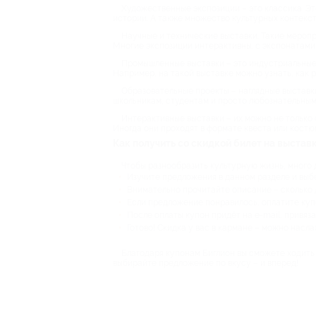
Художественные экспозиции – это классика. Это
истории. А также множество культурных контекст
Научные и технические выставки. Такие меропр
Многие экспозиции интерактивны: с экспонатами 
Промышленные выставки – это индустриальные 
Например, на такой выставке можно узнать, как 
Образовательные проекты – наглядные выставки
школьникам, студентам и просто любознательным
Интерактивные выставки – их можно не только 
Иногда они проходят в формате квеста или костю
Как получить со скидкой билет на выстав
Чтобы разнообразить культурную жизнь, много 
Изучите предложения в данном разделе и выбе
Внимательно прочитайте описание – сколько дл
Если предложение понравилось, оплатите куп
После оплаты купон придёт на e-mail, привяз
Готово! Скидка у вас в кармане – можно насл
Благодаря купонам Биглион вы сможете ходить 
выбирайте предложение по вкусу – и вперед!