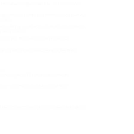
экспозиции вбирают десятки, а то и сотни лет
 разработках и даже попробовать что-то самому.
овать.
технологии и знакомят с изнанкой производства.
ровать новинки.
й экологии. Такие мероприятия подойдут
тся vr-элементами и сенсорными эффектами.
о:
тся регулярно. Просто загляните позже.
лем – регистрация занимает пару минут.
 сменить обстановку и зарядит энергией. Так что