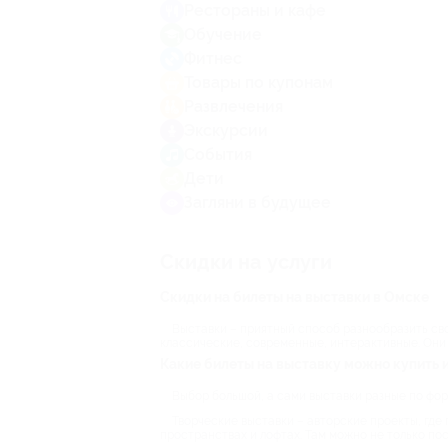
Рестораны и кафе
Обучение
Фитнес
Товары по купонам
Развлечения
Экскурсии
События
Дети
Загляни в будущее
Скидки на услуги
Скидки на билеты на выставки в Омске
Выставки – приятный способ разнообразить сво
классические, современные, интерактивные. Они 
Какие билеты на выставку можно купить и
Выбор большой, а сами выставки разные по фо
Творческие выставки – авторские проекты, где 
пространствах и лофтах. Там можно не только пос