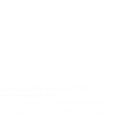
й день. Не обязательно идти в крупный музей на мировую экспозицию. Инте
подарят новые впечатления и освежат ваш взгляд на вещи.
 посетить по купону в Омске?
рме и содержанию. Расскажем про часть направлений на нашем сайте.
представлены работы фотографов, иллюстраторов, дизайнеров, скульпторов и 
мотреть на работы, но и пообщаться с их авторами. Подчерпнуть вдохновение