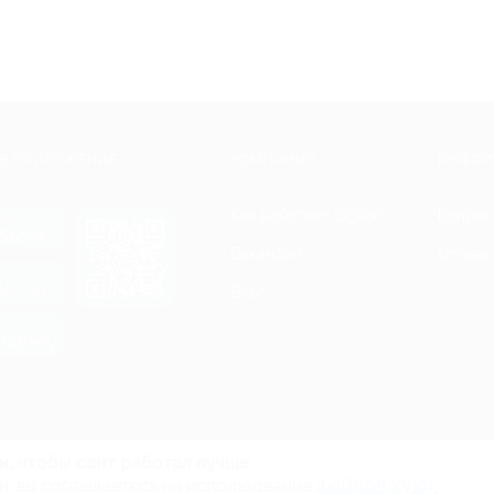
Е ПРИЛОЖЕНИЕ
КОМПАНИЯ
ИНФОР
Как работает Biglion
Вопрос
ть в
Store
Вакансии
Отзывы
ть в
le Play
Блог
ть в
allery
Гарантия, поддержка
24 часа и возврат средств
и, чтобы сайт работал лучше.
файлов куки.
и, вы соглашаетесь на использование