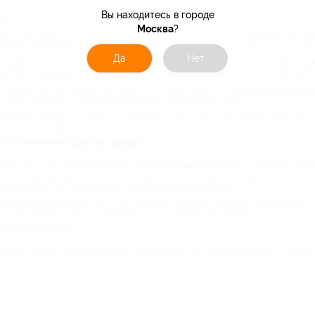
 выставки живописи и графики, старинных гравюр и редких коллекций. Такие 
Вы находитесь в городе
ов.
Москва
?
иятия интересны и детям, и взрослым. Там можно узнать о последних научных
можно взаимодействовать. Например, нажимать, запускать, крутить и тестир
Да
Нет
ярмарки, которые проводят крупные компании. На них демонстрируют новые 
работают современные фабрики. Также увидеть эволюцию техники и протести
. Они могут быть на разные темы: от истории книгопечатания до современно
 людям, которым интересно разбираться в устройстве мира.
смотреть. Также в них можно участвовать. Часто такие экспозиции дополняю
мированного шоу.
ку в Омске или другом городе
денег не нужно. Воспользуйтесь купоном сервисом Биглион – это очень прост
рите подходящее. Если ничего не выбрали, не страшно – новые акции появляю
ится акция, что в неё входит, что оплачивается отдельно.
он удобным способом. Для этого нужно быть зарегистрированным пользовате
анный к вашему аккаунту. Покажите его на экране смартфона.
аждаться выставкой.
на экспозиции хоть каждый день. Это отвлечет от привычной рутины, поможет