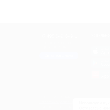
+7 495 649-649-1
МОБИЛЬНО
Для звонка из Москвы
и регионов России
загрузи
App 
Связаться с нами
загрузи
Goog
загрузи
AppG
© 2010-2026 BIGLION
Обработка персональных данных
Используем кук
Пользовательское соглашение
Оставаясь с нам