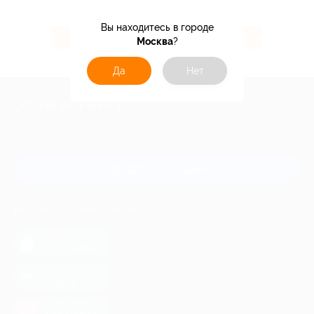
Вы находитесь в городе
104 ₽
3.07%
Кэшбэк
Кэшбэк
Москва
?
Да
Нет
+7 495 649-649-1
Для звонка из Москвы
и регионов России
Связаться с нами
МОБИЛЬНОЕ ПРИЛОЖЕНИЕ
загрузить в
App Store
загрузить в
Google Play
загрузить в