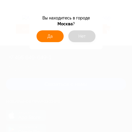
Вы находитесь в городе
Москва
?
4.32%
5.6%
Кэшбэк
Кэшбэк
Да
Нет
+7 495 649-649-1
Для звонка из Москвы
и регионов России
Связаться с нами
МОБИЛЬНОЕ ПРИЛОЖЕНИЕ
загрузить в
App Store
загрузить в
Google Play