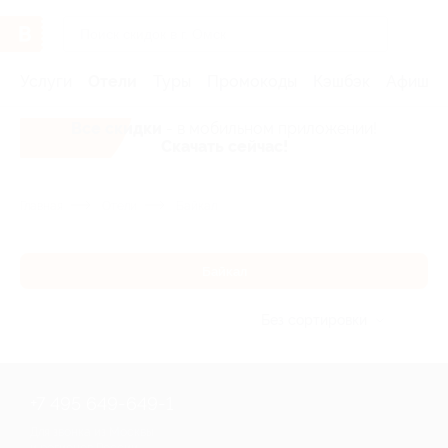
Услуги
Отели
Туры
Промокоды
Кэшбэк
Афиша 
Все скидки
- в мобильном приложении!
Скачать сейчас!
Главная
Отели
Байкал
Байкал
Без сортировки
+7 495 649-649-1
Для звонка из Москвы