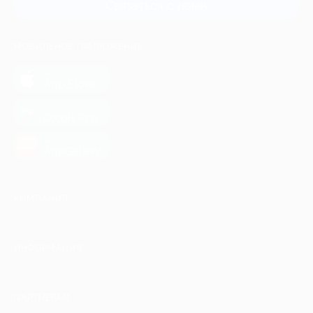
Связаться с нами
МОБИЛЬНОЕ ПРИЛОЖЕНИЕ
загрузить в
App Store
загрузить в
Google Play
загрузить в
AppGallery
КОМПАНИЯ
ИНФОРМАЦИЯ
ПАРТНЕРАМ