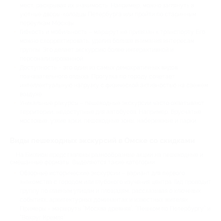
мест, раскрывая их значимость. Например, можно заглянуть в
уютные дворы-колодцы Петербурга или пройти по старинным
переулкам Москвы.
Гибкость и мобильность – маршрут не привязан к транспорту. Его
можно скорректировать, уделив больше внимания интересам
группы. Это делает экскурсию более интерактивной и
персонализированной.
Доступность – это один из самых демократичных видов
познавательного отдыха. Прогулка по городу сочетает
интеллектуальную нагрузку с физической активностью на свежем
воздухе.
Уникальные ракурсы – пешеходные экскурсии часто охватывают
территории, недоступные для автобусов. Например, брусчатые
мостовые, узкие арки, пешеходные зоны, набережные и парки.
Виды пешеходных экскурсий в Омске со скидками
На Биглион представлены разнообразные акции на пешеходные и
смешанные форматы. Выделяются такие категории:
Обзорные исторические экскурсии – вариант для первого
знакомства с городом или глубокого изучения центра. Гид проводит
группу по главным улицам и площадям, рассказывая о ключевых
событиях, архитектурных доминантах и известных жителях.
Примеры – маршруты “Москва древняя”, “Пешком по Петербургу” и
“Вокруг Кремля”.