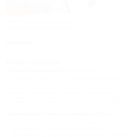
–55%
Квест-экскурсии по популярным
маршрутам в различных городах
РФ
от 445 руб.
Куплено 2
Скидки на услуги
Скидки на пешеходные экскурсии в Омске
Пешеходные экскурсии – это знакомство с городом в формате
прогулки с гидом. Они проходят по улицам, площадям, дворам и
набережным и позволяют рассмотреть детали, которые часто
ускользают из вида. Гости не спеша гуляют, изучают фасады зданий,
заглядывают в аутентичные дворы и ловят ритм городской жизни.
Одновременно они слушают интересные рассказы гида и задают ему
уточняющие вопросы.
Преимущества пешеходных экскурсий в Омске
Рассмотрим причины попробовать такой формат:
Детализация и погружение. Пеший формат позволяет гиду
останавливаться у конкретных зданий, памятников и неприметных