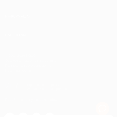
ИНФОРМАЦИЯ
ПАРТНЕРАМ
© 2010-2026 BIGLION
Обработка персональных данных
Пользовательское соглашение
Публичная оферта
Гарантия, поддержка
24 часа и возврат средств
Перейти на полную версию сайта