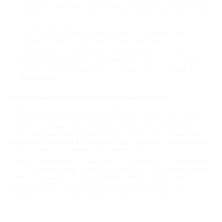
Сезонные и праздничные программы – маршруты, приуроченные к
времени года или праздникам. Особенно много таких предложений
в новогодний период.
Загородные и нестандартные маршруты – сочетают пешую и
автобусную часть. Сюда входят посещения усадеб,
этнографических комплексов и необычных мест. Например,
экскурсия на московскую оленью ферму “Бэмби Лэнд”, поездка на
Фабрику ёлочных игрушек или литературный тур “Загадочное
Переделкино”.
Как сэкономить на экскурсиях: инструкция
Купить пешеходную экскурсию в Омске со скидкой просто. Для
этого нужно зарегистрироваться на Биглион, выбрать свой город и
изучить ассортимент доступных экскурсий. Далее – выбрать
подходящее предложение, изучить его условия – даты проведения,
программа, что входит в стоимость и т.д. И связаться с организатором,
чтобы уточнить: есть ли места на желаемые даты.
После подтверждения нужно оплатить купон и сразу забронировать
тур. На этом все: можно готовиться к увлекательной пешей экскурсии
в Омске со скидкой. Мы сотрудничаем только с проверенными
туроператорами, так что уверены: вы останетесь довольны услугой.
Изучайте Россию по приятным ценам вместе с Биглион!