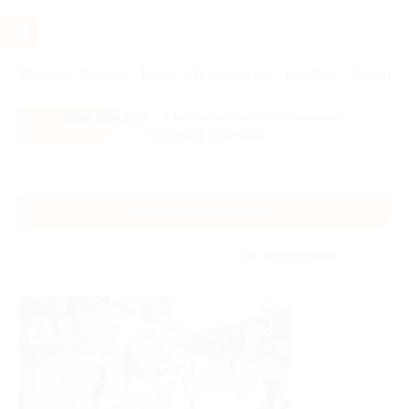
Услуги
Отели
Туры
Промокоды
Кэшбэк
Афиша 
Все скидки
- в мобильном приложении!
Скачать сейчас!
Главная
Услуги
Экскурсии
Пешеходные экскурсии
Пешеходные экскурсии
Без сортировки