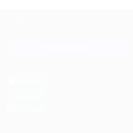
+7 495 649-649-1
Для звонка из Москвы
и регионов России
Связаться с нами
МОБИЛЬНОЕ ПРИЛОЖЕНИЕ
загрузить в
App Store
загрузить в
Google Play
загрузить в
AppGallery
КОМПАНИЯ