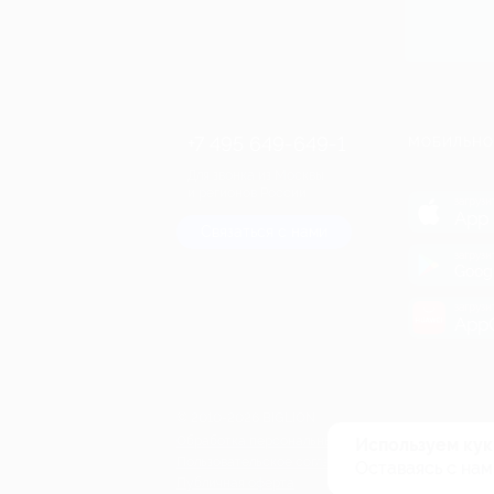
+7 495 649-649-1
МОБИЛЬНО
Для звонка из Москвы
и регионов России
загрузи
App 
Связаться с нами
загрузи
Goog
загрузи
AppG
© 2010-2026 BIGLION
Обработка персональных данных
Используем кук
Пользовательское соглашение
Оставаясь с нам
Публичная оферта