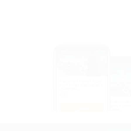
Оздоровительный отдых
c питанием и лечением в
санатории
50%
cкидка
Оздоровительны
питанием и лече
Купить
санатории
50%
cкидка
Купит