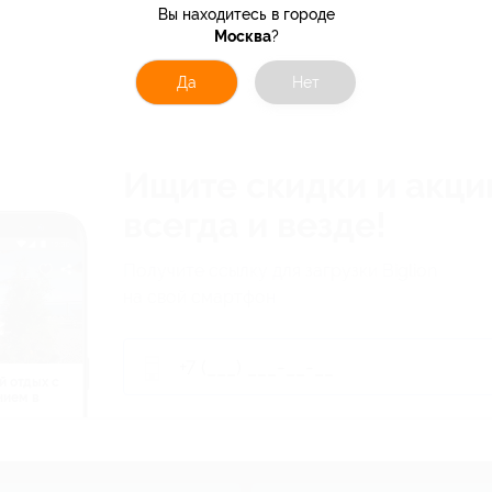
Вы находитесь в городе
Москва
?
Да
Нет
Ищите скидки и акци
всегда и везде!
Получите ссылку для загрузки Biglion
на свой смартфон
й отдых c
нием в
ь