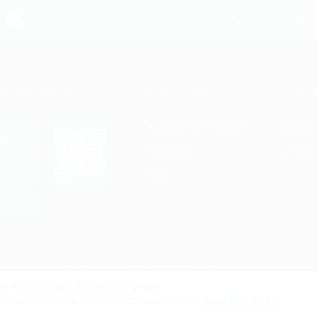
загрузить в
загрузить в
App Store
Google Pla
Е ПРИЛОЖЕНИЕ
КОМПАНИЯ
ИНФОР
Как работает Biglion
Вопрос
ть в
Store
Вакансии
Отзывы
ть в
le Play
Блог
ть в
allery
Гарантия, поддержка
24 часа и возврат средств
и, чтобы сайт работал лучше.
файлов куки.
и, вы соглашаетесь на использование