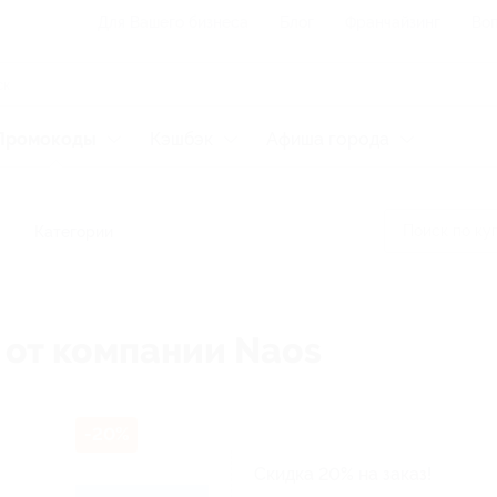
Для Вашего бизнеса
Блог
Франчайзинг
Воп
Промокоды
Кэшбэк
Афиша города
Категории
 от компании Naos
-20%
Скидка 20% на заказ!