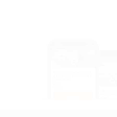
Оздоровительный отдых
c питанием и лечением в
санатории
50%
cкидка
Оздоровительны
питанием и лече
Купить
санатории
50%
cкидка
Купит