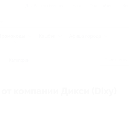
Для Вашего бизнеса
Блог
Франчайзинг
Воп
Промокоды
Кэшбэк
Афиша города
Категории
от компании Дикси (Dixy)