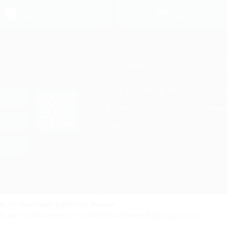
загрузить в
загрузить в
App Store
Google Pla
Е ПРИЛОЖЕНИЕ
КОМПАНИЯ
ИНФОР
Как работает Biglion
Вопрос
ть в
Store
Вакансии
Отзывы
ть в
le Play
Блог
ть в
allery
Гарантия, поддержка
24 часа и возврат средств
и, чтобы сайт работал лучше.
файлов куки.
и, вы соглашаетесь на использование