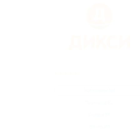
★
★
★
★
★
Все купоны (0)
Промокод (0)
Скидка (0)
Флаер (0)