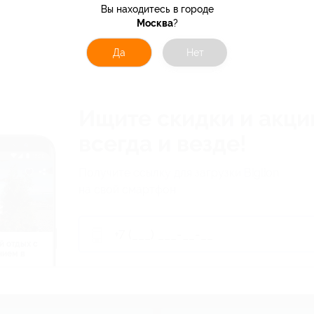
Вы находитесь в городе
Москва
?
Да
Нет
Ищите скидки и акци
всегда и везде!
Получите ссылку для загрузки Biglion
на свой смартфон
й отдых c
нием в
ь