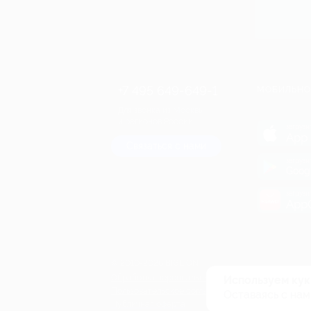
+7 495 649-649-1
МОБИЛЬНО
Для звонка из Москвы
и регионов России
загрузи
App 
Связаться с нами
загрузи
Goog
загрузи
AppG
© 2010-2026 BIGLION
Обработка персональных данных
Используем кук
Пользовательское соглашение
Оставаясь с нам
Публичная оферта