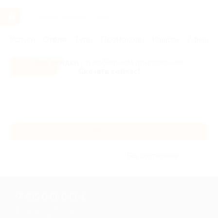
Услуги
Отели
Туры
Промокоды
Кэшбэк
Афиша 
Все скидки
- в мобильном приложении!
Скачать сейчас!
Главная
Отели
Другие города
Псков
Псков
Без сортировки
+7 495 649-649-1
Для звонка из Москвы