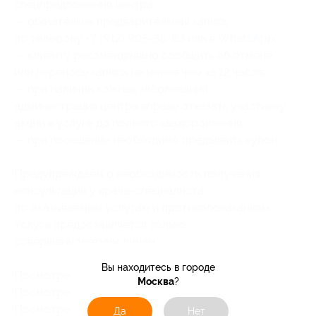
спецпредложения центра;
— обязательна предварительная запись
по телефону +7 (912) 995-38-83 или в
WhatsApp
;
— клиенту рекомендовано сообщить об отмене
или переносе записи не менее чем за 12 часов;
— при наличии кожных заболеваний
администрация центра вправе отказать участнику
акции в услуге до полного выздоровления;
— при посещении необходимо предъявить купон.
Предупреждаем о необходимости получения
консультации у врача-специалиста
по оказываемым услугам и противопоказаниям.
Услуга предоставляется только
совершеннолетним лицам.
Вы находитесь в городе
Посмотреть
прайс
.
Москва
?
Посмотреть группу «
ВКонтакте
».
Посмотреть канал в
Telegram
.
Да
Нет