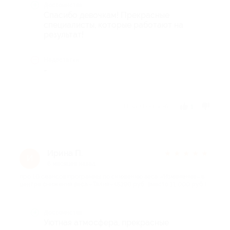
Достоинства
Спасибо девочкам! Прекрасные
специалисты, которые работают на
результат!
Недостатки
-
Отзыв полезен?
1
Ирина П.
★
★
★
★
★
И
6 месяцев назад
про 10 сеансов программы по снижению веса «Изменение» в
центре снижения веса «Талия» (5390 руб. вместо 11 000 руб.)
Достоинства
Уютная атмосфера, прекрасные