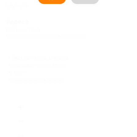
Свернуть
Адресa
Все акции
Талия
Юридическая информация о партнёре
г. Омск, пр-т Мира, д. 40а/53
по предварительной записи
+7 (912) 995-38-83
Показать номер телефона