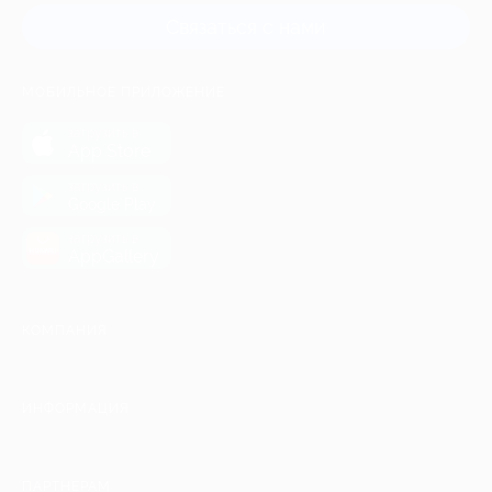
Связаться с нами
МОБИЛЬНОЕ ПРИЛОЖЕНИЕ
загрузить в
App Store
загрузить в
Google Play
загрузить в
AppGallery
КОМПАНИЯ
ИНФОРМАЦИЯ
ПАРТНЕРАМ