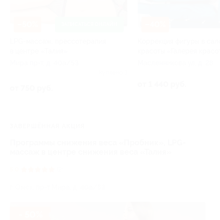
–50%
–40%
ЗАПИСАТЬСЯ ОНЛАЙН
LPG-массаж, прессотерапия
Коррекция фигуры в сал
в центре «Талия»
красоты «Галерея красо
Мира пр-т, д. 40а/53
Масленникова ул, д. 28
Куплено 3
от 1 440 руб.
от 750 руб.
ЗАВЕРШЁННАЯ АКЦИЯ
Программы снижения веса «Пробник», LPG-
массаж в центре снижения веса «Талия»
5.0
(2)
г. Омск, пр-т Мира, д. 40а/53
- 50%