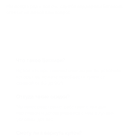
Мы всегда рады помочь: служба поддержки Биглиона
ответит на любой ваш вопрос
Что такое Биглион?
Biglion это про специальные акции, по условиям
которых вы можете приобрести купон со
скидкой от 50 до 90%
Откуда такие скидки?
Мы непосредственно работаем с каждым
партнером и договариваемся с ним о лучших
условиях для вас
Смогу ли я вернуть купон?