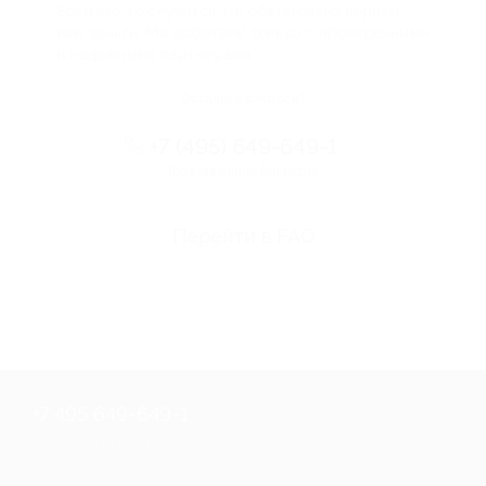
Если что-то случится, мы обязательно вернем
вам деньги. Мы работаем только с проверенными
и надежными партнерами
Остались вопросы?
+7 (495) 649-649-1
Горячая линия Биглиона
Перейти в FAQ
+7 495 649-649-1
Для звонка из Москвы
и регионов России