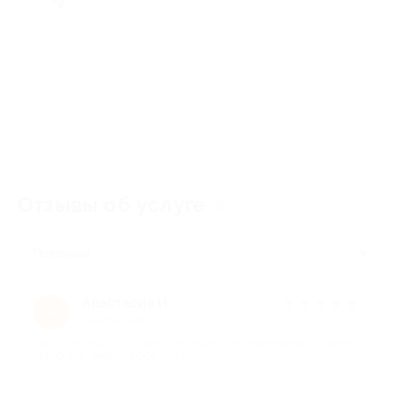
Отзывы об услуге
8
Полезные
Анастасия И.
★
★
★
★
★
А
1 месяц назад
про 5 процедур LPG-массажа в центре снижения веса «Талия»
(2400 руб. вместо 5000 руб.)