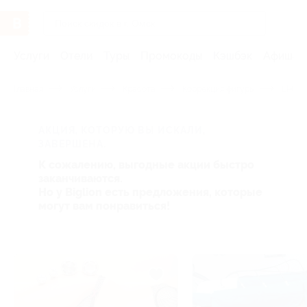
Услуги
Отели
Туры
Промокоды
Кэшбэк
Афиша 
Главная
Услуги
Красота
Коррекция фигуры
LPG-м
АКЦИЯ, КОТОРУЮ ВЫ ИСКАЛИ,
ЗАВЕРШЕНА.
К сожалению, выгодные акции быстро
заканчиваются.
Но у Biglion есть предложения, которые
могут вам понравиться!